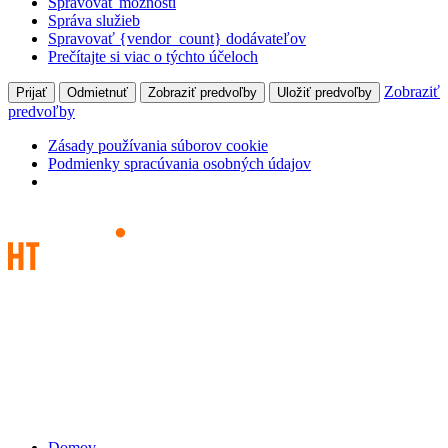
Spravovať možnosti
Správa služieb
Spravovať {vendor_count} dodávateľov
Prečítajte si viac o týchto účeloch
Zobraziť
Prijať
Odmietnuť
Zobraziť predvoľby
Uložiť predvoľby
predvoľby
Zásady používania súborov cookie
Podmienky spracúvania osobných údajov
Domov