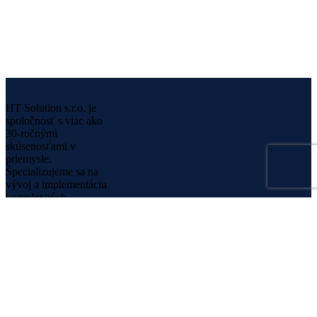
HT Solution s.r.o. je
spoločnosť s viac ako
30-ročnými
skúsenosťami v
priemysle.
Špecializujeme sa na
vývoj a implementáciu
komplexných
informačných systémov,
ktoré zvyšujú efektivitu a
produktivitu podnikov.
Našim cieľom je zvýšiť
IQ vášho podniku
prostredníctvom
inovatívnych riešení a
optimalizácie procesov.