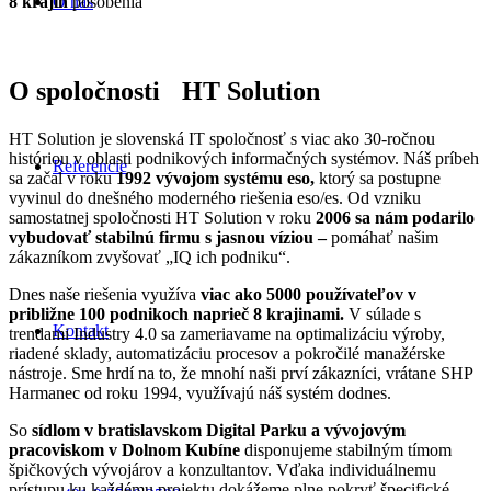
8 krajín
pôsobenia
O nás
O spoločnosti
HT Solution
HT Solution je slovenská IT spoločnosť s viac ako 30-ročnou
históriou v oblasti podnikových informačných systémov. Náš príbeh
Referencie
sa začal v roku
1992 vývojom systému eso,
ktorý sa postupne
vyvinul do dnešného moderného riešenia eso/es. Od vzniku
samostatnej spoločnosti HT Solution v roku
2006 sa nám podarilo
vybudovať stabilnú firmu s jasnou víziou –
pomáhať našim
zákazníkom zvyšovať „IQ ich podniku“.
Dnes naše riešenia využíva
viac ako 5000 používateľov v
približne 100 podnikoch naprieč 8 krajinami.
V súlade s
Kontakt
trendami Industry 4.0 sa zameriavame na optimalizáciu výroby,
riadené sklady, automatizáciu procesov a pokročilé manažérske
nástroje. Sme hrdí na to, že mnohí naši prví zákazníci, vrátane SHP
Harmanec od roku 1994, využívajú náš systém dodnes.
So
sídlom v bratislavskom Digital Parku a vývojovým
pracoviskom v Dolnom Kubíne
disponujeme stabilným tímom
špičkových vývojárov a konzultantov. Vďaka individuálnemu
prístupu ku každému projektu dokážeme plne pokryť špecifické